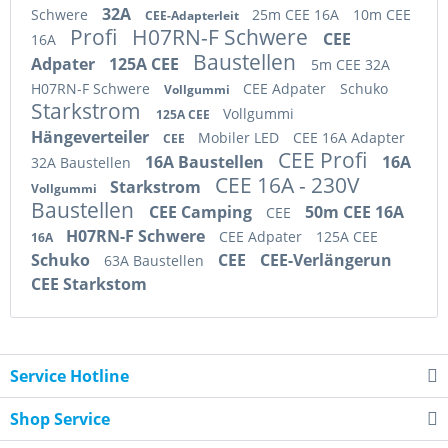
32A
Schwere
25m CEE 16A
10m CEE
CEE-Adapterleit
Profi
H07RN-F Schwere
CEE
16A
Baustellen
Adpater
125A CEE
5m CEE 32A
H07RN-F Schwere
CEE Adpater
Schuko
Vollgummi
Starkstrom
Vollgummi
125A CEE
Hängeverteiler
Mobiler LED
CEE 16A Adapter
CEE
CEE Profi
16A Baustellen
16A
32A Baustellen
CEE 16A - 230V
Starkstrom
Vollgummi
Baustellen
CEE Camping
50m CEE 16A
CEE
H07RN-F Schwere
CEE Adpater
125A CEE
16A
Schuko
CEE
CEE-Verlängerun
63A Baustellen
CEE Starkstom
Service Hotline
Shop Service