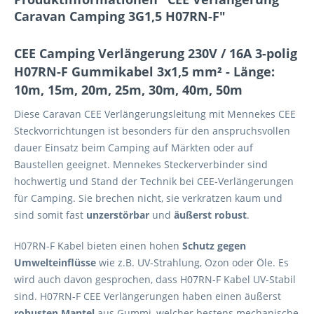
Caravan Camping 3G1,5 H07RN-F"
CEE Camping Verlängerung 230V / 16A 3-polig
H07RN-F Gummikabel 3x1,5 mm² - Länge:
10m, 15m, 20m, 25m, 30m, 40m, 50m
Diese Caravan CEE Verlängerungsleitung mit Mennekes CEE
Steckvorrichtungen ist besonders für den anspruchsvollen
dauer Einsatz beim Camping auf Märkten oder auf
Baustellen geeignet. Mennekes Steckerverbinder sind
hochwertig und Stand der Technik bei CEE-Verlängerungen
für Camping. Sie brechen nicht, sie verkratzen kaum und
sind somit fast
unzerstörbar
und
äußerst robust
.
H07RN-F Kabel bieten einen hohen
Schutz gegen
Umwelteinflüsse
wie z.B. UV-Strahlung, Ozon oder Öle. Es
wird auch davon gesprochen, dass H07RN-F Kabel UV-Stabil
sind. H07RN-F CEE Verlängerungen haben einen äußerst
robusten Mantel
aus Gummi, welcher bestens mechanische