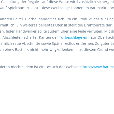
estaltung der Regale - auf diese Weise wird zusätzlich sichergeste
m Kauf Spielraum zulässt. Diese Werkzeuge können im Baumarkt er
annten Beitel. Hierbei handelt es sich um ein Produkt, das zur Be
ältlich. Ein weiteres beliebtes Utensil stellt die Drahtbürste dar
en. Jeder Handwerker sollte zudem über eine Feile verfügen. Mit d
um Abschleifen scharfer Kanten der
Türbeschläge ein
. Zur Oberfläc
 nämlich raue Abschnitte sowie Späne restlos entfernen. Zu guter 
auch eines Bastlers nicht mehr wegzudenken - aus diesem Grund w
mieren möchte, dem ist ein Besuch der Webseite
http://www.bauma