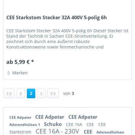
CEE Starkstom Stecker 32A 400V 5-polig 6h
CEE Starkstom Stecker 32A 400V 5-polig 6h Dieser Stecker ist
Stand der Technik in Sachen CEE-Stromverteilung. Er
zeichnet sich durch eine äußerst robuste
Konstruktionsweise sowie feinmechanische und
ergonomisch durchdachte Gestaltung...
ab 5,99 € *
Merken
2
von
3
CEE Adpater
CEE Adpater
CEE Adpater
Schuko
CEE 16A
CEE
CEE
Aderendhülsen 1
CEE 16A - 230V
CEE
Starkstrom
Aderendhülsen