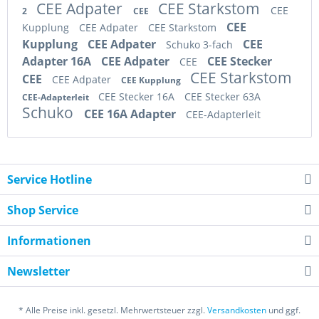
CEE Adpater
CEE Starkstom
CEE
2
CEE
CEE
Kupplung
CEE Adpater
CEE Starkstom
Kupplung
CEE Adpater
CEE
Schuko 3-fach
Adapter 16A
CEE Adpater
CEE Stecker
CEE
CEE Starkstom
CEE
CEE Adpater
CEE Kupplung
CEE Stecker 16A
CEE Stecker 63A
CEE-Adapterleit
Schuko
CEE 16A Adapter
CEE-Adapterleit
Service Hotline
Shop Service
Informationen
Newsletter
* Alle Preise inkl. gesetzl. Mehrwertsteuer zzgl.
Versandkosten
und ggf.